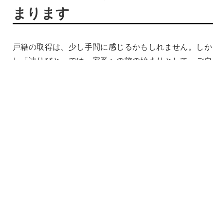
まります
戸籍の取得は、少し手間に感じるかもしれません。しか
し「辿りびと」では、家系への旅の始まりとして、ご自
身でそれを取りに行っていただくことをおすすめしてい
ます。役所の窓口で、ご先祖様の名前が記された古い戸
籍を初めて手にした時のあの震えるような感動は、代行
では決して味わえない、あなただけの特別な体験だから
です。
以前は両親の本籍のある地で依頼する形でしたが、
2024年3月の法改正により、戸籍を1箇所で全て取得で
きるようになりました。
※※※※※戸籍を一括で取得できる制度参考記事※※※※※