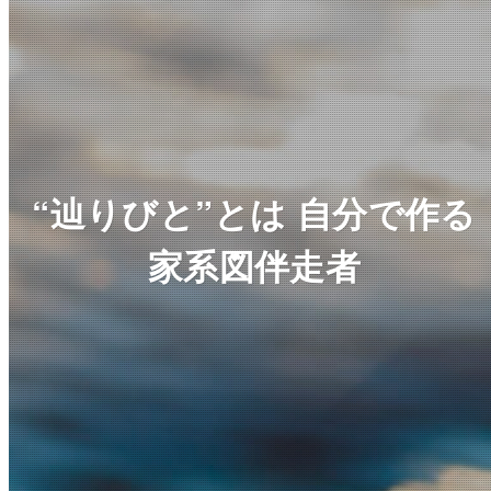
“辿りびと”とは 自分で作る
家系図伴走者