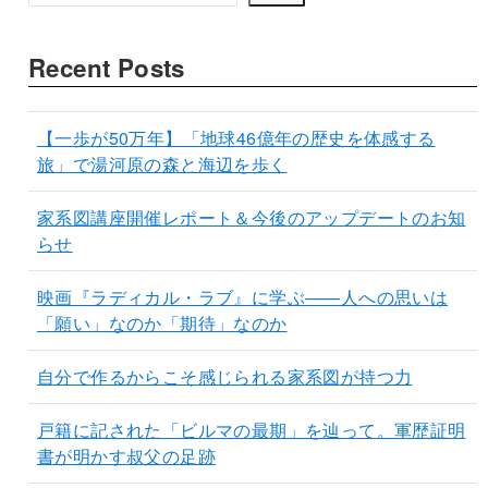
Recent Posts
【一歩が50万年】「地球46億年の歴史を体感する
旅」で湯河原の森と海辺を歩く
家系図講座開催レポート＆今後のアップデートのお知
らせ
映画『ラディカル・ラブ』に学ぶ——人への思いは
「願い」なのか「期待」なのか
自分で作るからこそ感じられる家系図が持つ力
戸籍に記された「ビルマの最期」を辿って。軍歴証明
書が明かす叔父の足跡