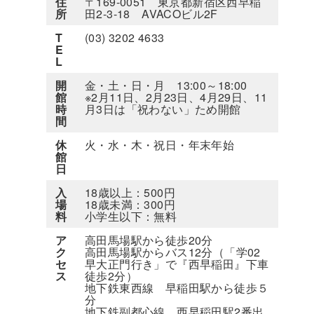
住
〒169-0051 東京都新宿区西早稲
所
田2-3-18 AVACOビル2F
T
(03) 3202 4633
E
L
開
金・土・日・月 13:00～18:00
館
※2月11日、2月23日、4月29日、11
時
月3日は「祝わない」ため開館
間
休
火・水・木・祝日・年末年始
館
日
入
18歳以上：500円
場
18歳未満：300円
料
小学生以下：無料
ア
高田馬場駅から徒歩20分
ク
高田馬場駅からバス12分（「学02
セ
早大正門行き」で『西早稲田』下車
ス
徒歩2分）
地下鉄東西線 早稲田駅から徒歩５
分
地下鉄副都心線 西早稲田駅2番出