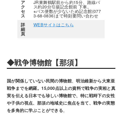
ア
JR東舞鶴駅前から約15分、路線バ
ク
ス約20分引揚記念館前 下車。
セ
※バス便数が少ないため記念館(077
ス
3-68-0836)まで時刻要問い合わせ
詳
WEBサイトはこちら
細
頁
◆戦争博物館【那須】
国が関係していない民間の博物館
。
明治維新から大東亜
戦争までを網羅。15,000点以上の資料で戦争の実相と真
実を伝える日本でも珍しい博物館で、特に戦時下の女性
や子供の視点、那須の地域史に焦点を当て、戦争の実態
を多角的に学ぶことができる
。