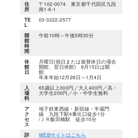
住
〒102-0074 東京都千代田区九段
所
南1-6-1
TE
03-3222-2577
L
開
午前10時～午後5時30分
館
時
間
休
月曜日(祝日または振替休日の場合
館
開館、翌日休館) 8月15日は開
日
館、
年末年始12月28日～1月4日
入
65歳以上300円／大人400円／高・
場
大学生200円／小・中学生無料
料
ア
地下鉄東西線・新宿線・半蔵門
ク
線 九段下駅4番出口徒歩1分
セ
/ＪＲ飯田橋駅 徒歩10分
ス
詳
WEBサイトはこちら