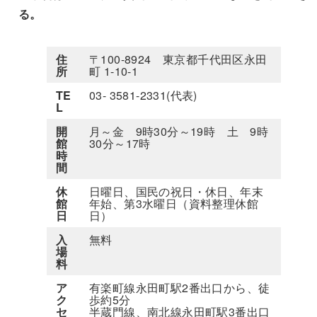
る。
住
〒100-8924 東京都千代田区永田
所
町 1-10-1
TE
03- 3581-2331(代表)
L
開
月～金 9時30分～19時 土 9時
館
30分～17時
時
間
休
日曜日、国民の祝日・休日、年末
館
年始、第3水曜日（資料整理休館
日
日）
入
無料
場
料
ア
有楽町線永田町駅2番出口から、徒
ク
歩約5分
セ
半蔵門線、南北線永田町駅3番出口