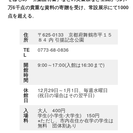
万6千点の貴重な資料の寄贈を受け、常設展示にて1000
点を超える
。
住
〒625-0133 京都府舞鶴市平１５
所
８４ 内 引揚記念公園
TE
0773-68-0836
L
開
9:00～17:00(入館は16:30まで)
館
時
間
休
12月29日～1月1日、毎週水曜日
館
(祝日の場合はその翌平日)
日
入
大人 400円
場
学生(小学生-大学生) 150円
料
※ただし、市内在住か在学の学生は
無料 団体割あり