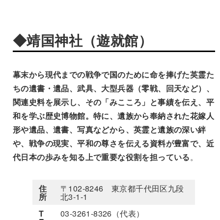
◆靖国神社（遊就館）
幕末から現代までの戦争で国のために命を捧げた英霊た
ちの遺書・遺品、武具、大型兵器（零戦、回天など）、
関連史料を展示し、その「みこころ」と事績を伝え、平
和を学ぶ歴史博物館。特に、遺族から奉納された花嫁人
形や遺品、遺書、写真などから、英霊と遺族の深い絆
や、戦争の現実、平和の尊さを伝える資料が豊富で、近
代日本の歩みを知る上で重要な役割を担っている
。
住
〒102-8246 東京都千代田区九段
所
北3-1-1
T
03-3261-8326（代表）