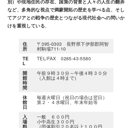
別）や現地住民の存在、国策の背景と人々の人生の翻弄
など、多角的な視点で満蒙開拓の歴史を学べる点、そし
てアジアとの戦争の歴史とつながる現代社会への問いか
けを重視している
。
住
〒395-0303 長野県下伊那郡阿智
所
村駒場711-10
TE
TEL/FAX 0265-43-5580
L
開
午前９時３０分～午後４時３０分
館
（入館は４時まで）
時
間
休
毎週火曜日（祝日の場合は翌日）
館
第２・４水曜日、年末年始等
日
入
一般 ６００円
場
小中高生３００円
料
（団体割引２０名以上１００円