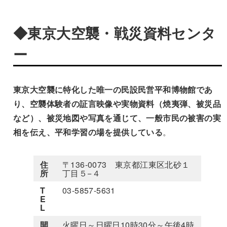
◆東京大空襲・戦災資料センタ
ー
東京大空襲に特化した唯一の民設民営平和博物館であ
り、空襲体験者の証言映像や実物資料（焼夷弾、被災品
など）、被災地図や写真を通じて、一般市民の被害の実
相を伝え、平和学習の場を提供している
。
住
〒136-0073 東京都江東区北砂１
所
丁目５−４
T
03-5857-5631
E
L
開
火曜日～日曜日10時30分～午後4時