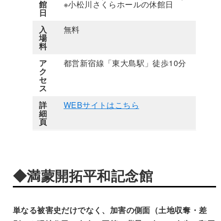
館
※小松川さくらホールの休館日
日
入
無料
場
料
ア
都営新宿線「東大島駅」徒歩10分
ク
セ
ス
詳
WEBサイトはこちら
細
頁
◆満蒙開拓平和記念館
単なる被害史だけでなく、加害の側面（土地収奪・差