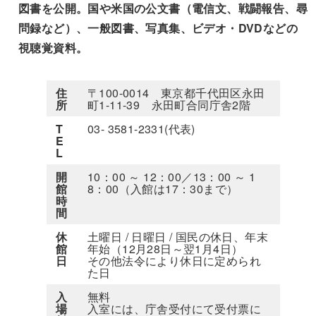
図書を公開。国や米国の公文書（電信文、戦闘報告、尋
問録など）、一般図書、写真集、ビデオ・DVDなどの
視聴覚資料。
住
〒100-0014 東京都千代田区永田
所
町1-11-39 永田町合同庁舎2階
T
03- 3581-2331(代表)
E
L
開
10：00 ～ 12：00／13：00 ～ 1
館
8：00（入館は17：30まで）
時
間
休
土曜日 / 日曜日 / 国民の休日、年末
館
年始（12月28日～翌1月4日）
日
その他法令により休日に定められ
た日
入
無料
場
入室には、庁舎受付にて受付票に