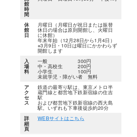
館
時
間
休
月曜日（月曜日が祝日または振替
館
休日の場合は原則開館し、火曜日
日
に休館）
年末年始（12月28日から1月4日）
※3月9日・10日は曜日にかかわらず
開館します
入
一般 300円
場
中・高校生 200円
料
小学生 100円
未就学児・障がい者 無料
ア
鉄道の最寄り駅は、東京メトロ半
ク
蔵門線と都営地下鉄新宿線の住吉
セ
駅
ス
および都営地下鉄新宿線の西大島
駅。いずれも下車後徒歩約20分
詳
WEBサイトはこちら
細
頁