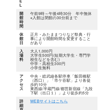
E
L
開
午前9時～午後4時30分 年中無休
館
※入館は閉館の30分前まで
時
間
休
正月・みたままつりなど祭典・行
館
事により開館時間を変更すること
日
があり
入
大人1,000円
場
大学生500円(短期大学生・専門学
料
校生などを含む)
中学・高校生300円
小学生無料
ア
中央・総武線各駅停車「飯田橋駅
ク
（西口）」「市ケ谷駅」より各徒
セ
歩約10分
ス
東西線/半蔵門線/都営新宿線「九段
下駅（出口１）」より徒歩約5分
詳
WEBサイトはこちら
細
頁