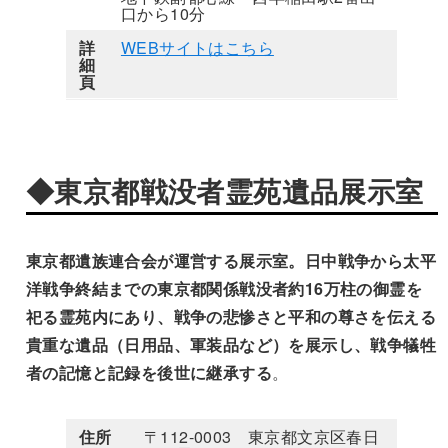
口から10分
詳
WEBサイトはこちら
細
頁
◆東京都戦没者霊苑遺品展示室
東京都遺族連合会が運営する展示室。日中戦争から太平
洋戦争終結までの東京都関係戦没者約16万柱の御霊を
祀る霊苑内にあり、戦争の悲惨さと平和の尊さを伝える
貴重な遺品（日用品、軍装品など）を展示し、戦争犠牲
者の記憶と記録を後世に継承する
。
住所
〒112-0003 東京都文京区春日