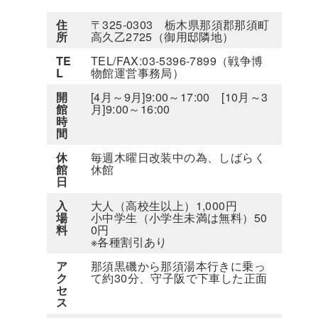
住
〒325-0303 栃木県那須郡那須町
所
高久乙2725（御用邸隣地）
TE
TEL/FAX:03-5396-7899（戦争博
L
物館運営事務局）
開
[4月～9月]9:00～17:00 [10月～3
館
月]9:00～16:00
時
間
休
毎週木曜日改装中の為、しばらく
館
休館
日
入
大人（高校生以上）1,000円
場
小中学生（小学生未満は無料）50
料
0円
※各種割引あり
ア
那須黒磯から那須湯本行きに乗っ
ク
て約30分、守子阪で下車した正面
セ
ス