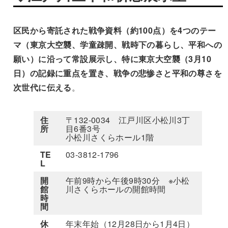
区民から寄託された戦争資料（約100点）を4つのテー
マ（東京大空襲、学童疎開、戦時下の暮らし、平和への
願い）に沿って常設展示し、特に東京大空襲（3月10
日）の記録に重点を置き、戦争の悲惨さと平和の尊さを
次世代に伝える
。
住
〒132-0034 江戸川区小松川3丁
所
目6番3号
小松川さくらホール1階
TE
03-3812-1796
L
開
午前9時から午後9時30分 ※小松
館
川さくらホールの開館時間
時
間
休
年末年始（12月28日から1月4日）