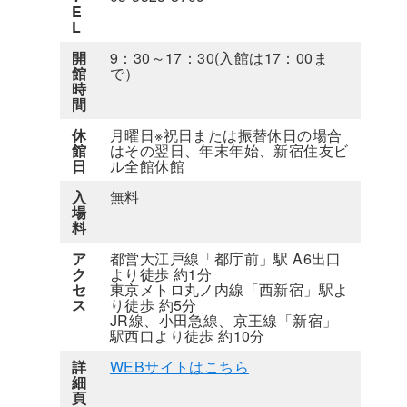
E
L
開
9：30～17：30(入館は17：00ま
館
で）
時
間
休
月曜日※祝日または振替休日の場合
館
はその翌日、年末年始、新宿住友ビ
日
ル全館休館
入
無料
場
料
ア
都営大江戸線「都庁前」駅 A6出口
ク
より徒歩 約1分
セ
東京メトロ丸ノ内線「西新宿」駅よ
ス
り徒歩 約5分
JR線、小田急線、京王線「新宿」
駅西口より徒歩 約10分
詳
WEBサイトはこちら
細
頁