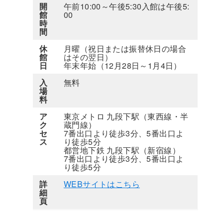
開
午前10:00～午後5:30入館は午後5:
館
00
時
間
休
月曜（祝日または振替休日の場合
館
はその翌日）
日
年末年始（12月28日～1月4日）
入
無料
場
料
ア
東京メトロ 九段下駅（東西線・半
ク
蔵門線）
セ
7番出口より徒歩3分、5番出口よ
ス
り徒歩5分
都営地下鉄 九段下駅（新宿線）
7番出口より徒歩3分、5番出口よ
り徒歩5分
詳
WEBサイトはこちら
細
頁