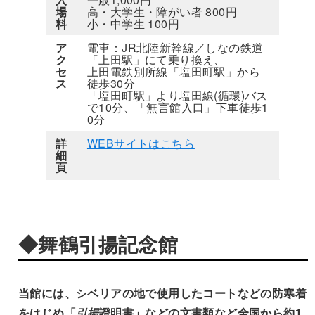
場
高・大学生・障がい者 800円
料
小・中学生 100円
ア
電車：JR北陸新幹線／しなの鉄道
ク
「上田駅」にて乗り換え、
セ
上田電鉄別所線「塩田町駅」から
ス
徒歩30分
「塩田町駅」より塩田線(循環)バス
で10分、「無言館入口」下車徒歩1
0分
詳
WEBサイトはこちら
細
頁
◆舞鶴引揚記念館
当館には、シベリアの地で使用したコートなどの防寒着
をはじめ「
引揚
證明書」などの文書類など全国から約1