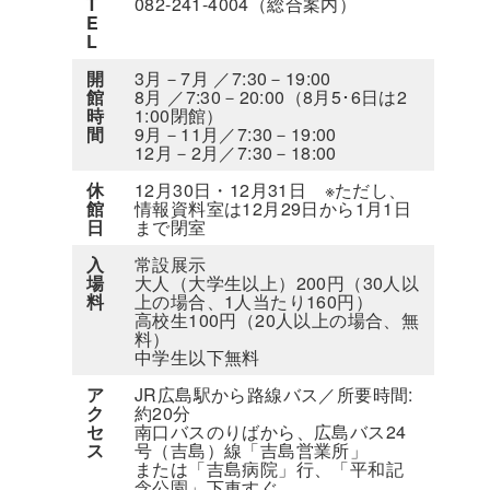
T
082-241-4004（総合案内）
E
L
開
3月－7月 ／7:30－19:00
館
8月 ／7:30－20:00（8月5･6日は2
時
1:00閉館）
間
9月－11月／7:30－19:00
12月－2月／7:30－18:00
休
12月30日・12月31日 ※ただし、
館
情報資料室は12月29日から1月1日
日
まで閉室
入
常設展示
場
大人（大学生以上）200円（30人以
料
上の場合、1人当たり160円）
高校生100円（20人以上の場合、無
料）
中学生以下無料
ア
JR広島駅から路線バス／所要時間:
ク
約20分
セ
南口バスのりばから、広島バス24
ス
号（吉島）線「吉島営業所」
または「吉島病院」行、「平和記
念公園」下車すぐ