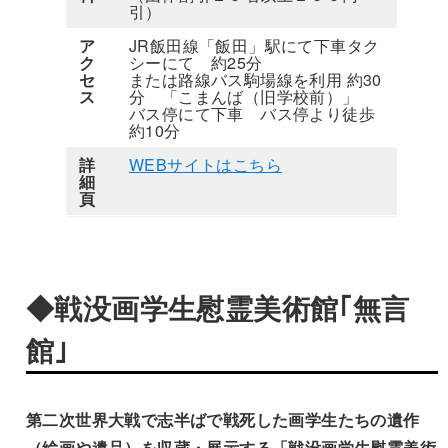
引）
ア
JR飯田線「飯田」駅にて下車タク
ク
シーにて 約25分
セ
または路線バス駒場線を利用 約30
ス
分 「こまんば（旧学校前）」
バス停にて下車 バス停より徒歩
約10分
詳
WEBサイトはこちら
細
頁
◆戦没画学生慰霊美術館｢無言
館｣
第二次世界大戦で志半ばで戦死した画学生たちの遺作
（絵画や遺品）を収蔵・展示する「戦没画学生慰霊美術