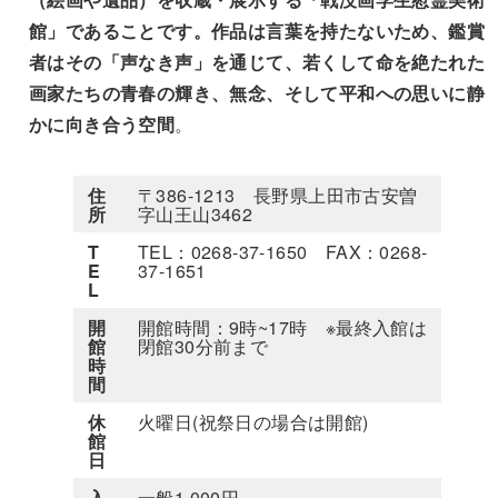
館」であることです。作品は言葉を持たないため、鑑賞
者はその「声なき声」を通じて、若くして命を絶たれた
画家たちの青春の輝き、無念、そして平和への思いに静
かに向き合う空間
。
住
〒386-1213 長野県上田市古安曽
所
字山王山3462
T
TEL：0268-37-1650 FAX：0268-
E
37-1651
L
開
開館時間：9時~17時 ※最終入館は
館
閉館30分前まで
時
間
休
火曜日(祝祭日の場合は開館)
館
日
入
一般1,000円