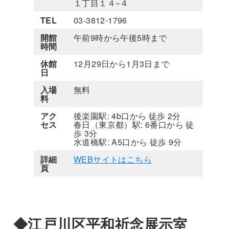
１丁目１４−４
TEL
03-3812-1796
開館
午前9時から午後5時まで
時間
休館
12月29日から1月3日まで
日
入場
無料
料
アク
後楽園駅: 4b口から 徒歩 2分
セス
春日（東京都）駅: 6番口から 徒
歩 3分
水道橋駅: A5口から 徒歩 9分
詳細
WEBサイトはこちら
頁
◆江戸川区平和祈念展示室